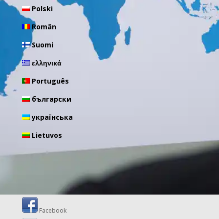
Polski
Român
Suomi
ελληνικά
Português
български
українська
Lietuvos
Facebook