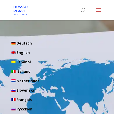
Deutsch
English
Español
Italiano
Netherlands
Slovenský
Français
Pусский