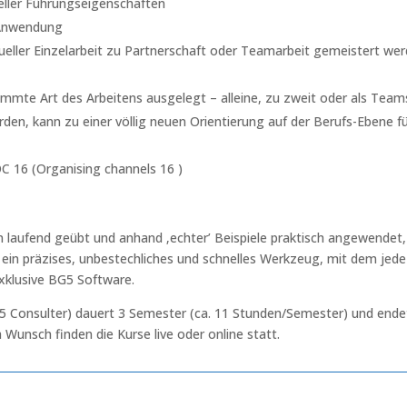
eller Führungseigenschaften
n Anwendung
ueller Einzelarbeit zu Partnerschaft oder Teamarbeit gemeistert we
immte Art des Arbeitens ausgelegt – alleine, zu zweit oder als Teams
en, kann zu einer völlig neuen Orientierung auf der Berufs-Ebene f
 16 (Organising channels 16 )
laufend geübt und anhand ‚echter’ Beispiele praktisch angewendet, 
 ein präzises, unbestechliches und schnelles Werkzeug, mit dem jede
exklusive BG5 Software.
Consulter) dauert 3 Semester (ca. 11 Stunden/Semester) und endet 
Wunsch finden die Kurse live oder online statt.