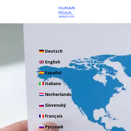
Deutsch
English
Español
Italiano
Netherlands
Slovenský
Français
Pусский