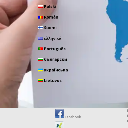
Polski
Român
Suomi
ελληνικά
Português
български
українська
Lietuvos
Facebook