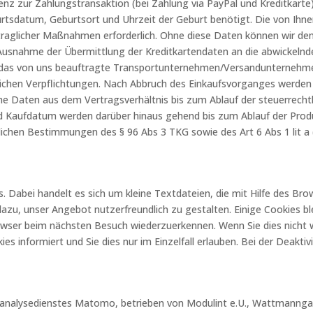
nz zur Zahlungstransaktion (bei Zahlung via PayPal und Kreditkarte)
rtsdatum, Geburtsort und Uhrzeit der Geburt benötigt. Die von Ihnen
raglicher Maßnahmen erforderlich. Ohne diese Daten können wir den 
 Ausnahme der Übermittlung der Kreditkartendaten an die abwickelnd
 das von uns beauftragte Transportunternehmen/Versandunternehme
tlichen Verpflichtungen. Nach Abbruch des Einkaufsvorganges werden
he Daten aus dem Vertragsverhältnis bis zum Ablauf der steuerrechtl
 Kaufdatum werden darüber hinaus gehend bis zum Ablauf der Produk
ichen Bestimmungen des § 96 Abs 3 TKG sowie des Art 6 Abs 1 lit a (
Dabei handelt es sich um kleine Textdateien, die mit Hilfe des Bro
azu, unser Angebot nutzerfreundlich zu gestalten. Einige Cookies bl
Browser beim nächsten Besuch wiederzuerkennen. Wenn Sie dies nicht
ies informiert und Sie dies nur im Einzelfall erlauben. Bei der Deakti
nalysedienstes Matomo, betrieben von Modulint e.U., Wattmanngas