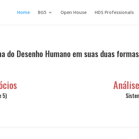
Home
BG5
Open House
HDS Professionals
a do Desenho Humano em suas duas formas 
ócios
Análise
 5)
Siste