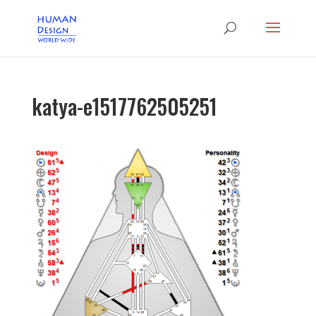
katya-e1517762505251