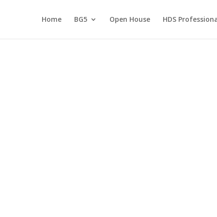
Home
BG5
Open House
HDS Professiona