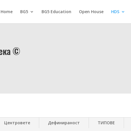
Home
BG5
BG5 Education
Open House
HDS
века ©
Центровете
Дефинираност
ТИПОВЕ