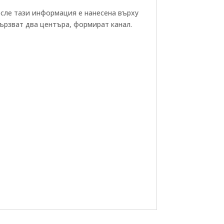
осле тази информация е нанесена върху
вързват два центъра, формират канал.