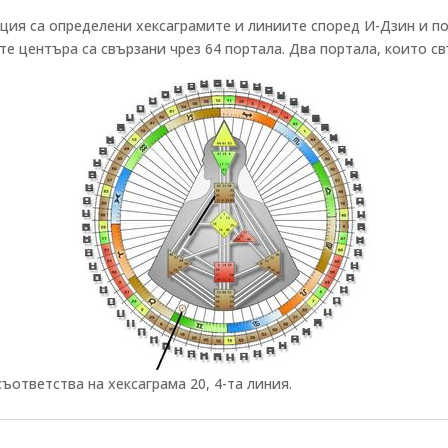
ция са определени хексаграмите и линиите според И-Дзин и п
те центъра са свързани чрез 64 портала. Два портала, които с
съответства на хексаграма 20, 4-та линия.