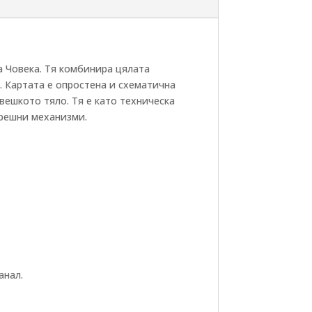
а Човека. Тя комбинира цялата
 Картата е опростена и схематична
вешкото тяло. Тя е като техническа
трешни механизми.
анал.