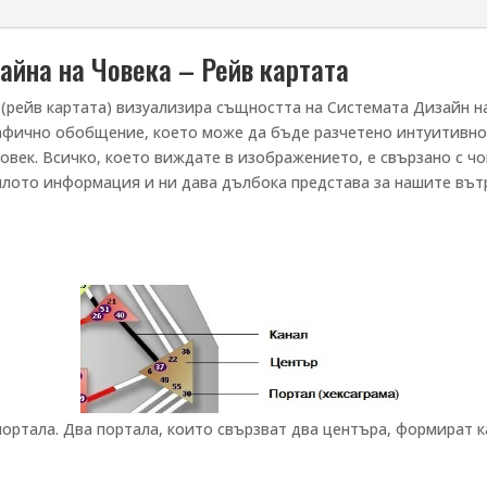
айна на Човека – Рейв картата
(рейв картата) визуализира същността на Системата Дизайн н
афично обобщение, което може да бъде разчетено интуитивно.
човек. Всичко, което виждате в изображението, е свързано с чо
 тялото информация и ни дава дълбока представа за нашите въ
ортала. Два портала, които свързват два центъра, формират к